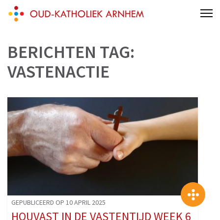
Skip
Een kerk voor iedereen die wil!
to
content
BERICHTEN TAG:
(Press
Enter)
VASTENACTIE
>
GEPUBLICEERD OP 10 APRIL 2025
HOUVAST IN DE VASTENTIJD WEEK 6