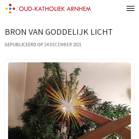
Skip
Een kerk voor iedereen die wil!
to
content
BRON VAN GODDELIJK LICHT
(Press
Enter)
GEPUBLICEERD OP
24 DECEMBER 2021