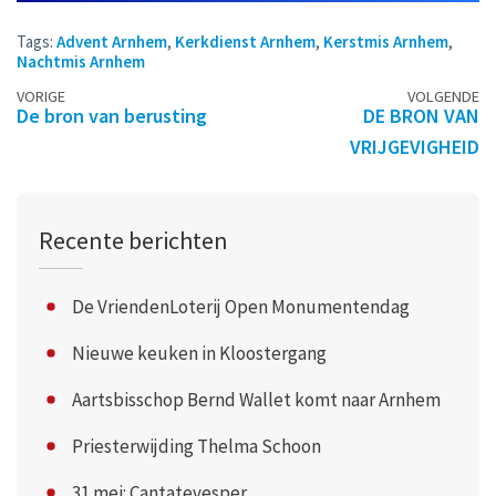
Tags:
Advent Arnhem
,
Kerkdienst Arnhem
,
Kerstmis Arnhem
,
Nachtmis Arnhem
Berichtennavigatie
VORIGE
VOLGENDE
De bron van berusting
DE BRON VAN
VRIJGEVIGHEID
Recente berichten
De VriendenLoterij Open Monumentendag
Nieuwe keuken in Kloostergang
Aartsbisschop Bernd Wallet komt naar Arnhem
Priesterwijding Thelma Schoon
31 mei: Cantatevesper