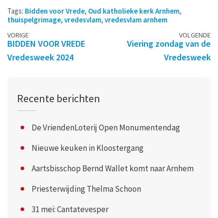
Tags:
Bidden voor Vrede
,
Oud katholieke kerk Arnhem
,
thuispelgrimage
,
vredesvlam
,
vredesvlam arnhem
Berichtennavigatie
VORIGE
VOLGENDE
BIDDEN VOOR VREDE
Viering zondag van de
Vredesweek 2024
Vredesweek
Recente berichten
De VriendenLoterij Open Monumentendag
Nieuwe keuken in Kloostergang
Aartsbisschop Bernd Wallet komt naar Arnhem
Priesterwijding Thelma Schoon
31 mei: Cantatevesper