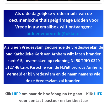
Als u de dagelijkse vredesmails van de
oecumenische thuispelgrimage Bidden voor
Vrede in uw emailbox wilt ontvangen:
biddenvoorvrede@okkn.nl
Als u een Vredesvlam gedurende de vredesweekin de
oud Katholieke Kerk van Arnhem wilt laten branden
kunt € 5,- overmaken op rekening NL50 TRIO 0320
5127 46 t.n.v. Parochie van de H.Willibrordus Arnhem.
Vermeld er bij Vredesvlam en de naam namens wie
deze Vredesvlam zal branden.
Klik
HIER
om naar de hoofdpagina te gaan – Klik
HIER
voor contact pastoor en kerkbestuur