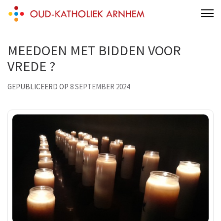
Skip
Een kerk voor iedereen die wil!
to
content
MEEDOEN MET BIDDEN VOOR
(Press
Enter)
VREDE ?
GEPUBLICEERD OP
8 SEPTEMBER 2024