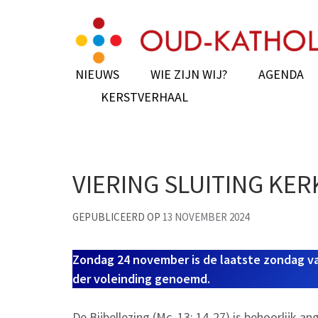
Skip
Een kerk voor iedereen die wil!
to
content
(Press
NIEUWS
WIE ZIJN WIJ?
AGENDA
Enter)
KERSTVERHAAL
VIERING SLUITING KER
GEPUBLICEERD OP
13 NOVEMBER 2024
Zondag 24 november is de laatste zondag van
der voleinding genoemd.
De Bijbellezing (Mc. 13: 14-27) is behoorlijk a