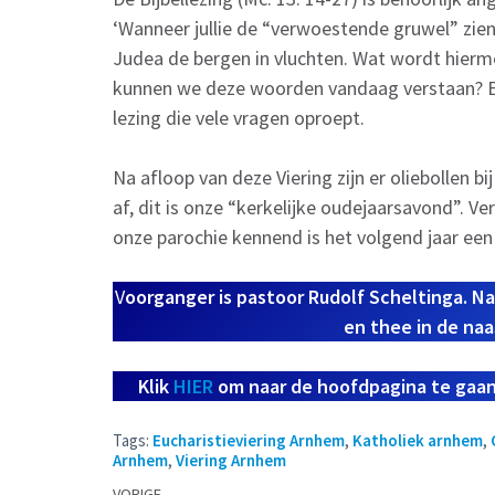
‘Wanneer jullie de “verwoestende gruwel” zien
Judea de bergen in vluchten. Wat wordt hier
kunnen we deze woorden vandaag verstaan? E
lezing die vele vragen oproept.
Na afloop van deze Viering zijn er oliebollen bi
af, dit is onze “kerkelijke oudejaarsavond”. V
onze parochie kennend is het volgend jaar een 
V
oorganger is pastoor Rudolf Scheltinga. Na
en thee in de na
Klik
HIER
om naar de hoofdpagina te gaan
Tags:
Eucharistieviering Arnhem
,
Katholiek arnhem
,
Arnhem
,
Viering Arnhem
Berichtennavigatie
VORIGE