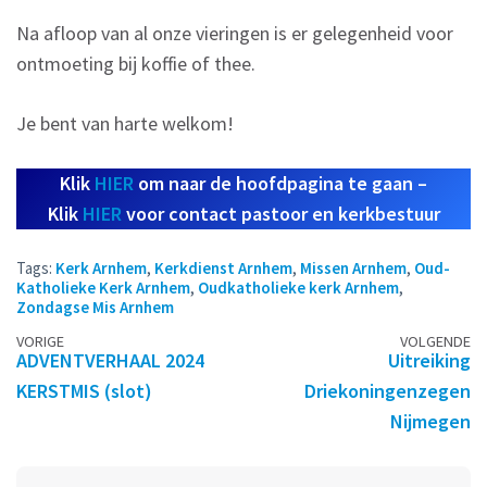
Na afloop van al onze vieringen is er gelegenheid voor
ontmoeting bij koffie of thee.
Je bent van harte welkom!
Klik
HIER
om naar de hoofdpagina te gaan –
Klik
HIER
voor contact pastoor en kerkbestuur
Tags:
Kerk Arnhem
,
Kerkdienst Arnhem
,
Missen Arnhem
,
Oud-
Katholieke Kerk Arnhem
,
Oudkatholieke kerk Arnhem
,
Zondagse Mis Arnhem
Berichtennavigatie
VORIGE
VOLGENDE
ADVENTVERHAAL 2024
Uitreiking
KERSTMIS (slot)
Driekoningenzegen
Nijmegen