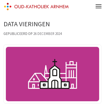
Skip
Een kerk voor iedereen die wil!
to
content
DATA VIERINGEN
(Press
Enter)
GEPUBLICEERD OP
26 DECEMBER 2024